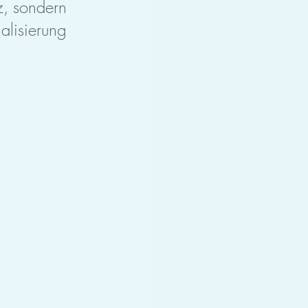
z, sondern
alisierung
.