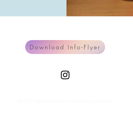
Download Info-Flyer
Impressum
Datenschutz
© 2021 Ergotherapie Papilio UG (haftungsbeschränkt)