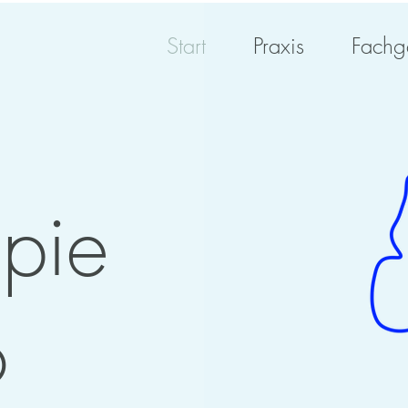
Start
Praxis
Fachg
apie
o