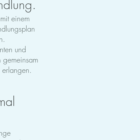
ndlung.
 mit einem
andlungsplan
n.
enten und
en gemeinsam
e erlangen.
mal
ange