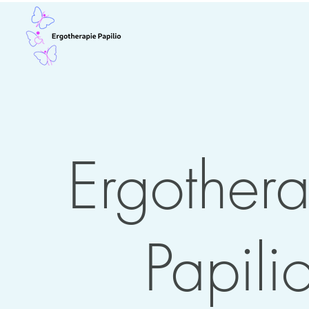
Ergother
Papili