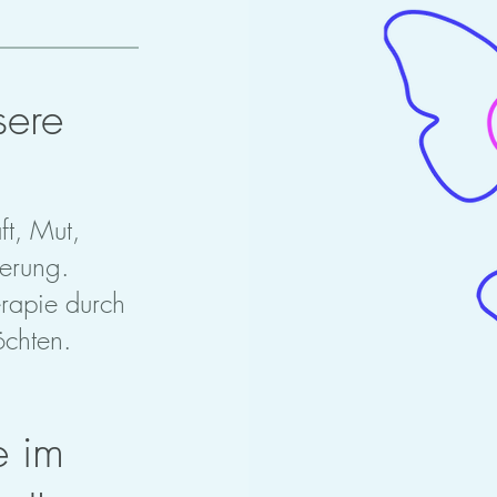
sere
ft, Mut,
erung.
erapie durch
öchten.
e im